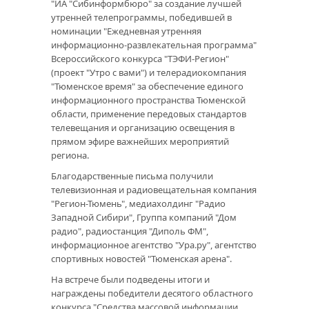
"ИА "Сибинформбюро" за создание лучшей
утренней телепрограммы, победившей в
номинации "Ежедневная утренняя
информационно-развлекательная программа"
Всероссийского конкурса "ТЭФИ-Регион"
(проект "Утро с вами") и телерадиокомпания
"Тюменское время" за обеспечение единого
информационного пространства Тюменской
области, применение передовых стандартов
телевещания и организацию освещения в
прямом эфире важнейших мероприятий
региона.
Благодарственные письма получили
телевизионная и радиовещательная компания
"Регион-Тюмень", медиахолдинг "Радио
Западной Сибири", Группа компаний "Дом
радио", радиостанция "Диполь ФМ",
информационное агентство "Ура.ру", агентство
спортивных новостей "Тюменская арена".
На встрече были подведены итоги и
награждены победители десятого областного
конкурса "Средства массовой информации