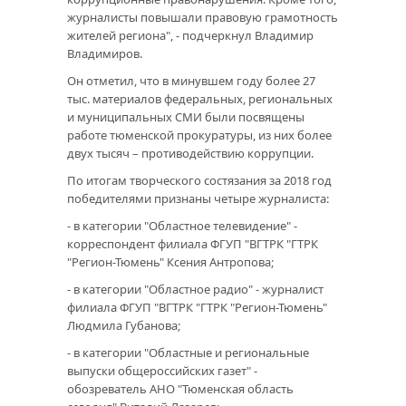
журналисты повышали правовую грамотность
жителей региона", - подчеркнул Владимир
Владимиров.
Он отметил, что в минувшем году более 27
тыс. материалов федеральных, региональных
и муниципальных СМИ были посвящены
работе тюменской прокуратуры, из них более
двух тысяч – противодействию коррупции.
По итогам творческого состязания за 2018 год
победителями признаны четыре журналиста:
- в категории "Областное телевидение" -
корреспондент филиала ФГУП "ВГТРК "ГТРК
"Регион-Тюмень" Ксения Антропова;
- в категории "Областное радио" - журналист
филиала ФГУП "ВГТРК "ГТРК "Регион-Тюмень"
Людмила Губанова;
- в категории "Областные и региональные
выпуски общероссийских газет" -
обозреватель АНО "Тюменская область