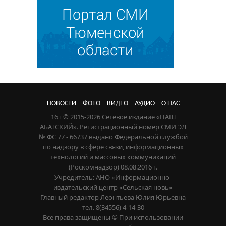
НОВОСТИ
ФОТО
ВИДЕО
АУДИО
О НАС
16+ © 2015-2026 Сетевое издание «НАШ
АБАТСКИЙ». Регистрационный номер СМИ ЭЛ
№ ФС 77 - 66737 выдано Федеральной службой
по надзору в сфере связи, информационных
технологий и массовых коммуникаций
(Роскомнадзор) 08.08.2016 г.
Учредитель: АНО «Информационно-
издательский центр «Сельская новь»
Главный редактор Леонтьева Юлия Юрьевна
тел. 8(34556) 4-14-30
Все права защищены © При использовании