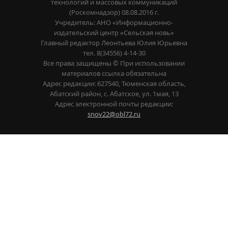
технологий и массовых коммуникаций
(Роскомнадзор) 08.08.2016 г.
Учредитель: АНО «Информационно-
издательский центр «Сельская новь»
Главный редактор Леонтьева Юлия Юрьевна
тел. 8(34556) 4-14-30
Все права защищены © При использовании
материалов ссылка обязательна
Адрес редакции: 627540, Тюменская область,
Абатский район, с. Абатское, ул. 1мая, 13
Адрес электронной почты редакции:
snov22@obl72.ru