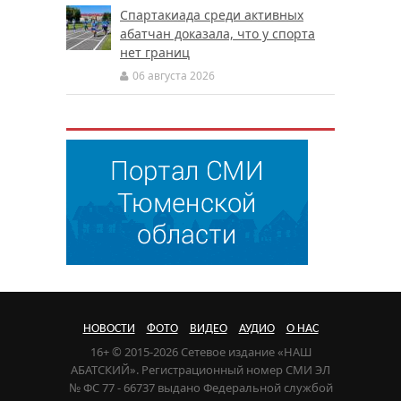
Спартакиада среди активных
абатчан доказала, что у спорта
нет границ
06 августа 2026
НОВОСТИ
ФОТО
ВИДЕО
АУДИО
О НАС
16+ © 2015-2026 Сетевое издание «НАШ
АБАТСКИЙ». Регистрационный номер СМИ ЭЛ
№ ФС 77 - 66737 выдано Федеральной службой