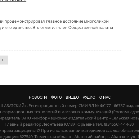
ни продемонстрировал главное достояние многоликой
 и его единство. Это отметил член Общественной палаты
НОВОСТИ
ФОТО
ВИДЕО
АУДИО
О НАС
НАШ АБАТСКИЙ». Регистрационный номер СМИ ЭЛ № ФС 77 - 66737 выдан
 информационных технологий и массовых коммуникаций (Роскомнадзор) 
чредитель: АНО «Информационно-издательский центр «Сельская нов
Главный редактор Леонтьева Юлия Юрьевна тел. 8(34556) 4-14-30
е права защищены © При использовании материалов ссылка обязател
редакции: 627540, Тюменская область, Абатский район, с. Абатское, ул. 1