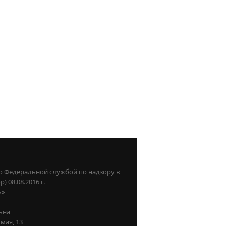
о Федеральной службой по надзору в
08.08.2016 г.
ь»
ьна
мая, 13