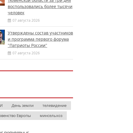
Тюменской области за три дня
воспользовались более тысячи
человек
07 августа 2026
Утверждены состав участников
и программа первого форума
"Патриоты России"
07 августа 2026
И
День земли
телевидение
рвенство Европы
минсельхоз