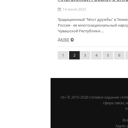
14 июня 2023
Традиционный "Мост дружбы" в Тюме
России - ее многонациональный народ
Чувашской Республики …
ДАЛЕЕ
1
2
3
4
5
6
16+ © 2015-2026 Сетевое издание «
сфере связи,
У
Вс
Адрес 