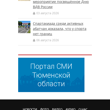
мероприятие посвящённое Дню
ВДВ России
03 августа 2026
Спартакиада среди активных
абатчан доказала, что у спорта
нет границ
06 августа 2026
НОВОСТИ
ФОТО
ВИДЕО
АУДИО
О НАС