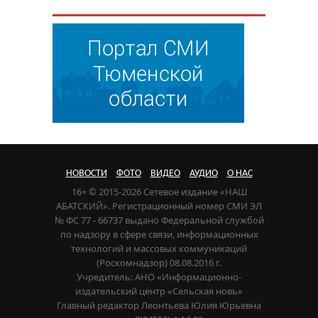
НОВОСТИ
ФОТО
ВИДЕО
АУДИО
О НАС
16+ © 2015-2026 Сетевое издание «НАШ
АБАТСКИЙ». Регистрационный номер СМИ ЭЛ
№ ФС 77 - 66737 выдано Федеральной службой
по надзору в сфере связи, информационных
технологий и массовых коммуникаций
(Роскомнадзор) 08.08.2016 г.
Учредитель: АНО «Информационно-
издательский центр «Сельская новь»
Главный редактор Леонтьева Юлия Юрьевна