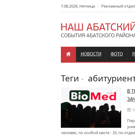
7.08.2026, пятница
Рекламный отдел: 
НОВОСТИ
ФОТО
Теги
-
абитуриен
В 
ЗА
0
Пер
уни
человек, по особой квоте - 33, по отд