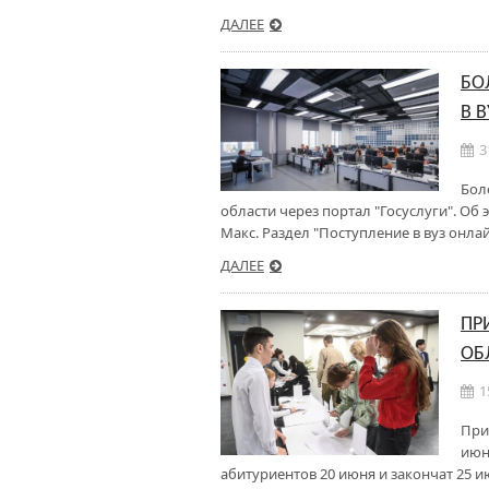
ДАЛЕЕ
БО
В 
3
Бол
области через портал "Госуслуги". О
Макс. Раздел "Поступление в вуз онла
ДАЛЕЕ
ПР
ОБ
1
При
июн
абитуриентов 20 июня и закончат 25 