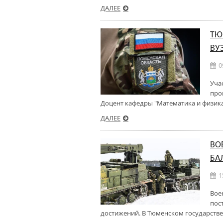
ДАЛЕЕ
ТЮ
ВУ
0
Уча
про
Доцент кафедры "Математика и физика
ДАЛЕЕ
ВО
БА
1
Вое
пос
достижений. В Тюменском государстве