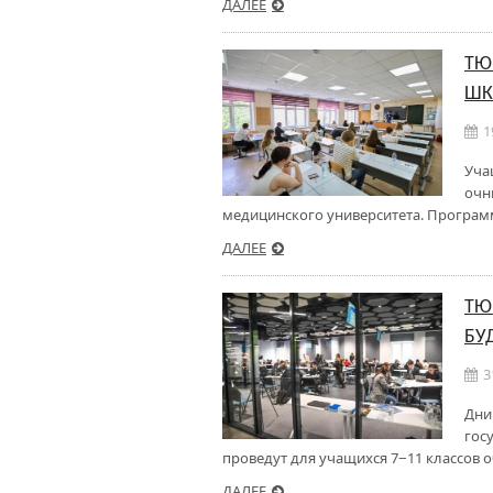
ДАЛЕЕ
ТЮ
ШК
1
Уча
очн
медицинского университета. Програм
ДАЛЕЕ
ТЮ
БУ
3
Дни
гос
проведут для учащихся 7−11 классов 
ДАЛЕЕ