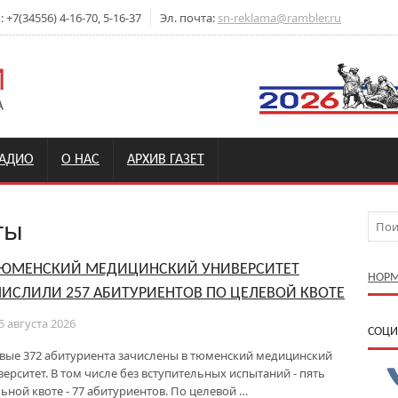
+7(34556) 4-16-70, 5-16-37
Эл. почта:
sn-reklama@rambler.ru
РАДИО
О НАС
АРХИВ ГАЗЕТ
ты
ТЮМЕНСКИЙ МЕДИЦИНСКИЙ УНИВЕРСИТЕТ
НОРМ
ЧИСЛИЛИ 257 АБИТУРИЕНТОВ ПО ЦЕЛЕВОЙ КВОТЕ
5 августа 2026
CОЦИ
вые 372 абитуриента зачислены в тюменский медицинский
верситет. В том числе без вступительных испытаний - пять
ельной квоте - 77 абитуриентов. По целевой …