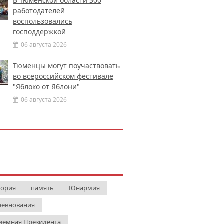
В Тюменской области 300
работодателей
воспользовались
господдержкой
06 августа 2026
Тюменцы могут поучаствовать
во всероссийском фестивале
"Яблоко от Яблони"
06 августа 2026
тория
память
Юнармия
ревнования
иемная Президента