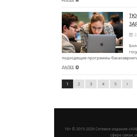
ТЮ
ЗА
2
Бол
гос
подходящие программы бакалавриата,
ДАЛЕЕ
1
2
3
4
5
16+ © 2015-2026 Сетевое издание «
сфере связи,