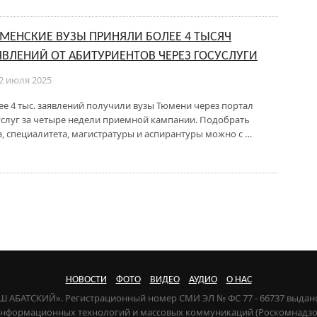
МЕНСКИЕ ВУЗЫ ПРИНЯЛИ БОЛЕЕ 4 ТЫСЯЧ
ЯВЛЕНИЙ ОТ АБИТУРИЕНТОВ ЧЕРЕЗ ГОСУСЛУГИ
2 июля 2025
ее 4 тыс. заявлений получили вузы Тюмени через портал
услуг за четыре недели приемной кампании. Подобрать
 специалитета, магистратуры и аспирантуры можно с …
НОВОСТИ
ФОТО
ВИДЕО
АУДИО
О НАС
НАШ АБАТСКИЙ». Регистрационный номер СМИ ЭЛ № ФС 77 - 66737 выдан
 информационных технологий и массовых коммуникаций (Роскомнадзор) 