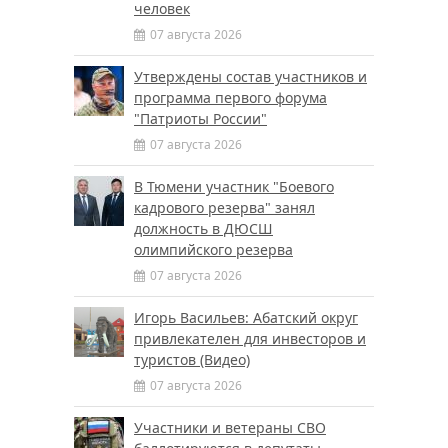
человек
07 августа 2026
Утверждены состав участников и
программа первого форума
"Патриоты России"
07 августа 2026
В Тюмени участник "Боевого
кадрового резерва" занял
должность в ДЮСШ
олимпийского резерва
07 августа 2026
Игорь Васильев: Абатский округ
привлекателен для инвесторов и
туристов (Видео)
07 августа 2026
Участники и ветераны СВО