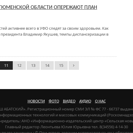
ТЮМЕНСКОЙ ОБЛАСТИ ОПЕРЕЖАЮТ ПЛАН
ей активнее всего в УФО следят за своим здоровьем. Как
президента Владимир Якушев, темпы диспансеризации в
11
12
13
14
15
НОВОСТИ
ФОТО
ВИДЕО
АУДИО
О НАС
НАШ АБАТСКИЙ». Регистрационный номер СМИ ЭЛ № ФС 77 - 66737 выдан
 информационных технологий и массовых коммуникаций (Роскомнадзор) 
чредитель: АНО «Информационно-издательский центр «Сельская нов
Главный редактор Леонтьева Юлия Юрьевна тел. 8(34556) 4-14-30
е права защищены © При использовании материалов ссылка обязател