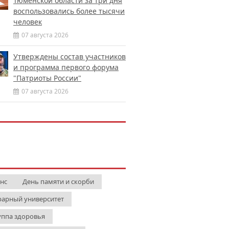
Тюменской области за три дня
воспользовались более тысячи
человек
07 августа 2026
Утверждены состав участников
и программа первого форума
"Патриоты России"
07 августа 2026
нс
День памяти и скорби
рарный университет
уппа здоровья