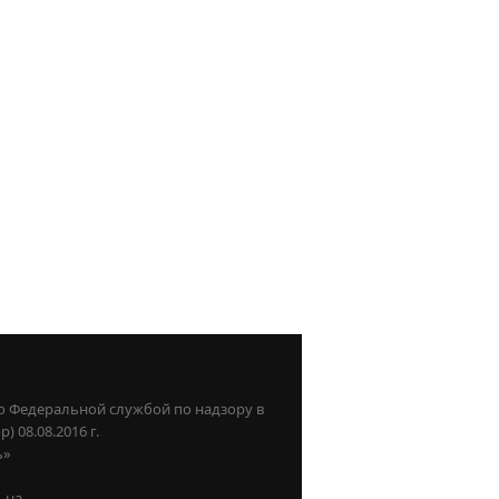
о Федеральной службой по надзору в
08.08.2016 г.
ь»
ьна