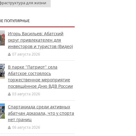
фраструктура для жизни
Е ПОПУЛЯРНЫЕ
Игорь Васильев: Абатский
округ привлекателен для
инвесторов и туристов (Видео)
07 августа 2026
В парке "Патриот" села
Абатское состоялось
торжественное мероприятие
посвящённое Дню ВДВ России
03 августа 2026
Спартакиада среди активных
абатчан доказала, что у спорта
нет границ
06 августа 2026