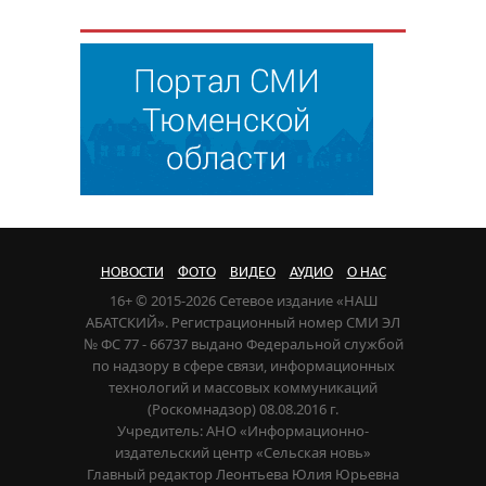
НОВОСТИ
ФОТО
ВИДЕО
АУДИО
О НАС
16+ © 2015-2026 Сетевое издание «НАШ
АБАТСКИЙ». Регистрационный номер СМИ ЭЛ
№ ФС 77 - 66737 выдано Федеральной службой
по надзору в сфере связи, информационных
технологий и массовых коммуникаций
(Роскомнадзор) 08.08.2016 г.
Учредитель: АНО «Информационно-
издательский центр «Сельская новь»
Главный редактор Леонтьева Юлия Юрьевна