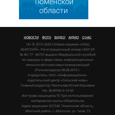
НОВОСТИ
ФОТО
ВИДЕО
АУДИО
О НАС
16+ © 2015-2026 Сетевое издание «НАШ
АБАТСКИЙ». Регистрационный номер СМИ ЭЛ
№ ФС 77 - 66737 выдано Федеральной службой
по надзору в сфере связи, информационных
технологий и массовых коммуникаций
(Роскомнадзор) 08.08.2016 г.
Учредитель: АНО «Информационно-
издательский центр «Сельская новь»
Главный редактор Леонтьева Юлия Юрьевна
тел. 8(34556) 4-14-30
Все права защищены © При использовании
материалов ссылка обязательна
Адрес редакции: 627540, Тюменская область,
Абатский район, с. Абатское, ул. 1мая, 13