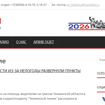
тдел: +7(34556) 4-16-70, 5-16-37
Эл. почта:
sn-reklama@rambler.ru
РАДИО
О НАС
АРХИВ ГАЗЕТ
ие
СТИ ИЗ-ЗА НЕПОГОДЫ РАЗВЕРНУЛИ ПУНКТЫ
НОРМ
CОЦИ
ти на помощь водителям на трассах Тюменской области в
ом корреспонденту "Тюменской линии" рассказали в