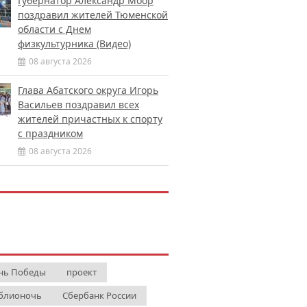
Губернатор Александр Моор
поздравил жителей Тюменской
области с Днем
физкультурника (Видео)
08 августа 2026
Глава Абатского округа Игорь
Васильев поздравил всех
жителей причастных к спорту
с праздником
08 августа 2026
нь Победы
проект
блионочь
Сбербанк России