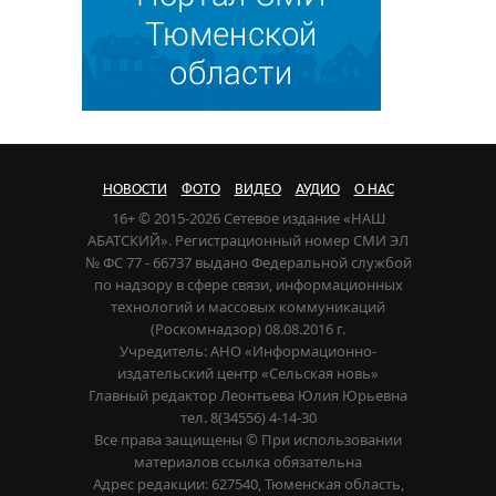
НОВОСТИ
ФОТО
ВИДЕО
АУДИО
О НАС
16+ © 2015-2026 Сетевое издание «НАШ
АБАТСКИЙ». Регистрационный номер СМИ ЭЛ
№ ФС 77 - 66737 выдано Федеральной службой
по надзору в сфере связи, информационных
технологий и массовых коммуникаций
(Роскомнадзор) 08.08.2016 г.
Учредитель: АНО «Информационно-
издательский центр «Сельская новь»
Главный редактор Леонтьева Юлия Юрьевна
тел. 8(34556) 4-14-30
Все права защищены © При использовании
материалов ссылка обязательна
Адрес редакции: 627540, Тюменская область,