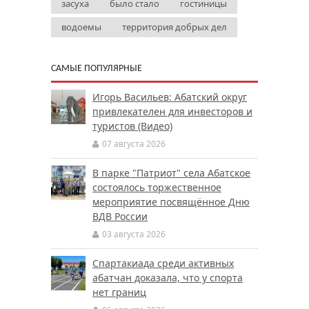
засуха
было стало
гостиницы
водоемы
территория добрых дел
САМЫЕ ПОПУЛЯРНЫЕ
Игорь Васильев: Абатский округ
привлекателен для инвесторов и
туристов (Видео)
07 августа 2026
В парке "Патриот" села Абатское
состоялось торжественное
мероприятие посвящённое Дню
ВДВ России
03 августа 2026
Спартакиада среди активных
абатчан доказала, что у спорта
нет границ