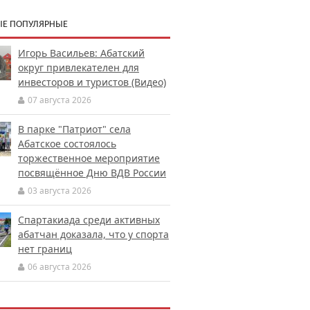
Е ПОПУЛЯРНЫЕ
Игорь Васильев: Абатский
округ привлекателен для
инвесторов и туристов (Видео)
07 августа 2026
В парке "Патриот" села
Абатское состоялось
торжественное мероприятие
посвящённое Дню ВДВ России
03 августа 2026
Спартакиада среди активных
абатчан доказала, что у спорта
нет границ
06 августа 2026