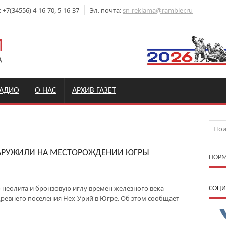
7(34556) 4-16-70, 5-16-37
Эл. почта:
sn-reklama@rambler.ru
РАДИО
О НАС
АРХИВ ГАЗЕТ
АРУЖИЛИ НА МЕСТОРОЖДЕНИИ ЮГРЫ
НОРМ
 неолита и бронзовую иглу времен железного века
CОЦИ
ревнего поселения Нех-Урий в Югре. Об этом сообщает