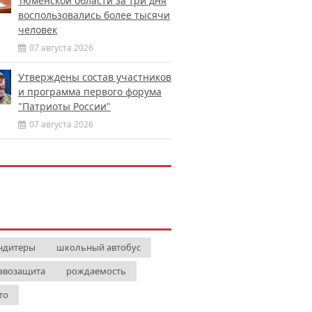
Тюменской области за три дня
воспользовались более тысячи
человек
07 августа 2026
Утверждены состав участников
и программа первого форума
"Патриоты России"
07 августа 2026
ндитеры
школьный автобус
авозащита
рождаемость
то