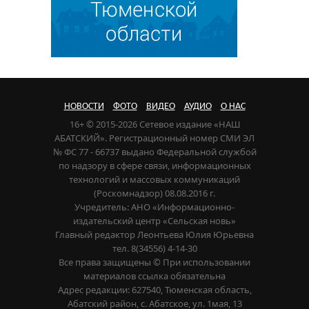
НОВОСТИ
ФОТО
ВИДЕО
АУДИО
О НАС
16+ © 2015-2026 Сетевое издание «НАШ
АБАТСКИЙ». Регистрационный номер СМИ ЭЛ
№ ФС 77 - 66737 выдано Федеральной службой
по надзору в сфере связи, информационных
технологий и массовых коммуникаций
(Роскомнадзор) 08.08.2016 г.
Учредитель: АНО «Информационно-
издательский центр «Сельская новь»
Главный редактор Леонтьева Юлия Юрьевна
тел. 8(34556) 4-14-30
Все права защищены © При использовании
материалов ссылка обязательна
Адрес редакции: 627540, Тюменская область,
Абатский район, с. Абатское, ул. 1мая, 13