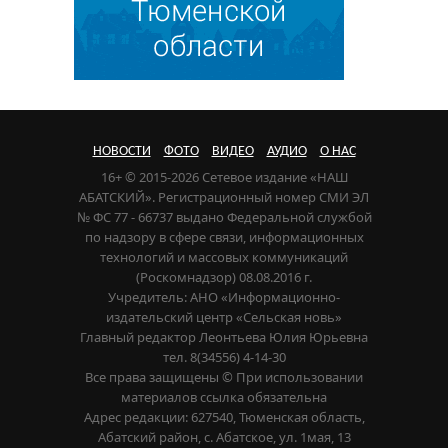
НОВОСТИ
ФОТО
ВИДЕО
АУДИО
О НАС
16+ © 2015-2026 Сетевое издание «НАШ
АБАТСКИЙ». Регистрационный номер СМИ ЭЛ
№ ФС 77 - 66737 выдано Федеральной службой
по надзору в сфере связи, информационных
технологий и массовых коммуникаций
(Роскомнадзор) 08.08.2016 г.
Учредитель: АНО «Информационно-
издательский центр «Сельская новь»
Главный редактор Леонтьева Юлия Юрьевна
тел. 8(34556) 4-14-30
Все права защищены © При использовании
материалов ссылка обязательна
Адрес редакции: 627540, Тюменская область,
Абатский район, с. Абатское, ул. 1мая, 13