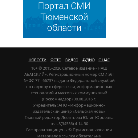
НОВОСТИ
ФОТО
ВИДЕО
АУДИО
О НАС
16+ © 2015-2026 Сетевое издание «НАШ
АБАТСКИЙ». Регистрационный номер СМИ ЭЛ
№ ФС 77 - 66737 выдано Федеральной службой
по надзору в сфере связи, информационных
технологий и массовых коммуникаций
(Роскомнадзор) 08.08.2016 г.
Учредитель: АНО «Информационно-
издательский центр «Сельская новь»
Главный редактор Леонтьева Юлия Юрьевна
тел. 8(34556) 4-14-30
Все права защищены © При использовании
материалов ссылка обязательна