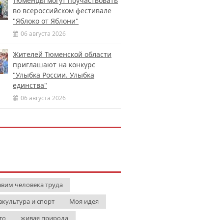
Тюменцы могут поучаствовать
во всероссийском фестивале
"Яблоко от Яблони"
06 августа 2026
Жителей Тюменской области
приглашают на конкурс
"Улыбка России. Улыбка
единства"
06 августа 2026
авим человека труда
зкультура и спорт
Моя идея
то
живая природа