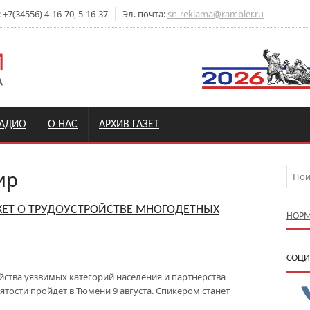
7(34556) 4-16-70, 5-16-37
Эл. почта:
sn-reklama@rambler.ru
РАДИО
О НАС
АРХИВ ГАЗЕТ
ир
ЖЕТ О ТРУДОУСТРОЙСТВЕ МНОГОДЕТНЫХ
НОРМ
CОЦИ
ства уязвимых категорий населения и партнерства
тости пройдет в Тюмени 9 августа. Спикером станет