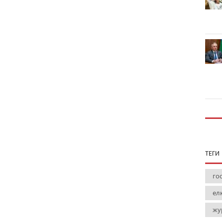
ТЕГИ
го
ел
жу