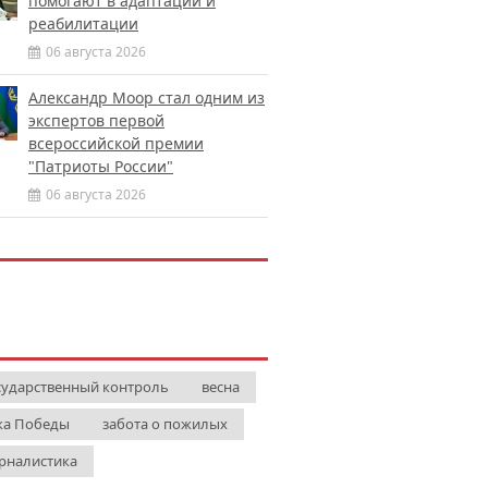
помогают в адаптации и
реабилитации
06 августа 2026
Александр Моор стал одним из
экспертов первой
всероссийской премии
"Патриоты России"
06 августа 2026
сударственный контроль
весна
ка Победы
забота о пожилых
рналистика