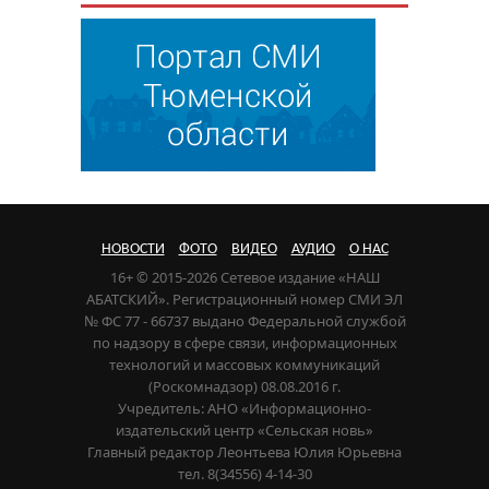
НОВОСТИ
ФОТО
ВИДЕО
АУДИО
О НАС
16+ © 2015-2026 Сетевое издание «НАШ
АБАТСКИЙ». Регистрационный номер СМИ ЭЛ
№ ФС 77 - 66737 выдано Федеральной службой
по надзору в сфере связи, информационных
технологий и массовых коммуникаций
(Роскомнадзор) 08.08.2016 г.
Учредитель: АНО «Информационно-
издательский центр «Сельская новь»
Главный редактор Леонтьева Юлия Юрьевна
тел. 8(34556) 4-14-30