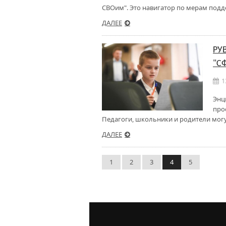
СВОим". Это навигатор по мерам подд
ДАЛЕЕ
РУ
"С
1
Энц
про
Педагоги, школьники и родители могу
ДАЛЕЕ
1
2
3
4
5