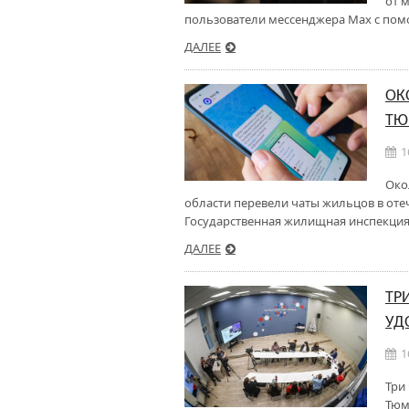
от 
пользователи мессенджера Мах с пом
ДАЛЕЕ
ОК
ТЮ
1
Око
области перевели чаты жильцов в от
Государственная жилищная инспекция 
ДАЛЕЕ
ТР
УД
1
Три
Тюм