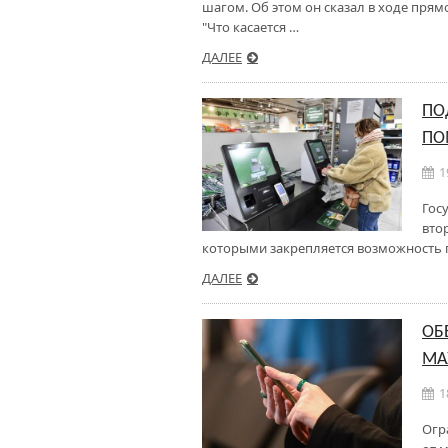
шагом. Об этом он сказал в ходе прям
"Что касается …
ДАЛЕЕ
ПО
ПО
1
Гос
вто
которыми закрепляется возможность 
ДАЛЕЕ
ОБ
МА
1
Огр