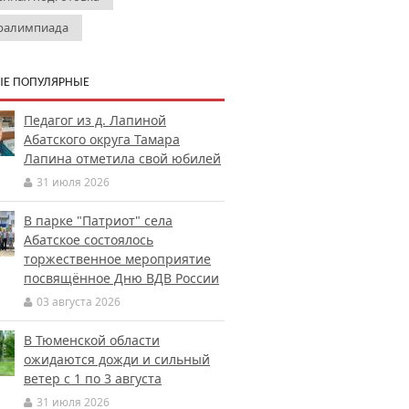
ралимпиада
Е ПОПУЛЯРНЫЕ
Педагог из д. Лапиной
Абатского округа Тамара
Лапина отметила свой юбилей
31 июля 2026
В парке "Патриот" села
Абатское состоялось
торжественное мероприятие
посвящённое Дню ВДВ России
03 августа 2026
В Тюменской области
ожидаются дожди и сильный
ветер с 1 по 3 августа
31 июля 2026