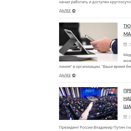
начал работать и доступен круглосуто
ДАЛЕЕ
ТЮ
МА
2
Мед
мож
линия" в организации. "Ваше время бе
ДАЛЕЕ
ПР
НА
ША
2
Президент России Владимир Путин с