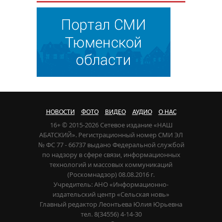
НОВОСТИ
ФОТО
ВИДЕО
АУДИО
О НАС
16+ © 2015-2026 Сетевое издание «НАШ
АБАТСКИЙ». Регистрационный номер СМИ ЭЛ
№ ФС 77 - 66737 выдано Федеральной службой
по надзору в сфере связи, информационных
технологий и массовых коммуникаций
(Роскомнадзор) 08.08.2016 г.
Учредитель: АНО «Информационно-
издательский центр «Сельская новь»
Главный редактор Леонтьева Юлия Юрьевна
тел. 8(34556) 4-14-30