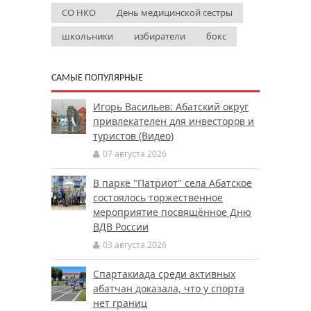
СО НКО
День медицинской сестры
школьники
избиратели
бокс
САМЫЕ ПОПУЛЯРНЫЕ
Игорь Васильев: Абатский округ
привлекателен для инвесторов и
туристов (Видео)
07 августа 2026
В парке "Патриот" села Абатское
состоялось торжественное
мероприятие посвящённое Дню
ВДВ России
03 августа 2026
Спартакиада среди активных
абатчан доказала, что у спорта
нет границ