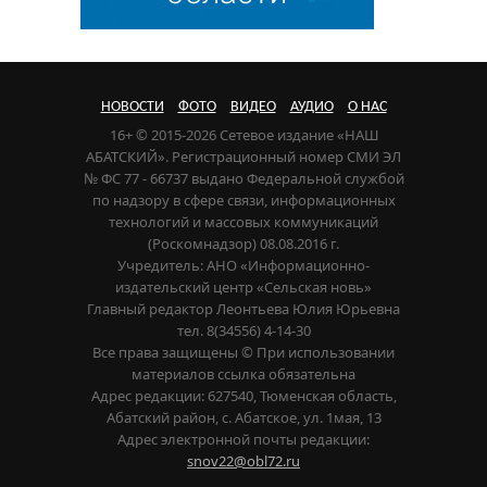
НОВОСТИ
ФОТО
ВИДЕО
АУДИО
О НАС
16+ © 2015-2026 Сетевое издание «НАШ
АБАТСКИЙ». Регистрационный номер СМИ ЭЛ
№ ФС 77 - 66737 выдано Федеральной службой
по надзору в сфере связи, информационных
технологий и массовых коммуникаций
(Роскомнадзор) 08.08.2016 г.
Учредитель: АНО «Информационно-
издательский центр «Сельская новь»
Главный редактор Леонтьева Юлия Юрьевна
тел. 8(34556) 4-14-30
Все права защищены © При использовании
материалов ссылка обязательна
Адрес редакции: 627540, Тюменская область,
Абатский район, с. Абатское, ул. 1мая, 13
Адрес электронной почты редакции:
snov22@obl72.ru