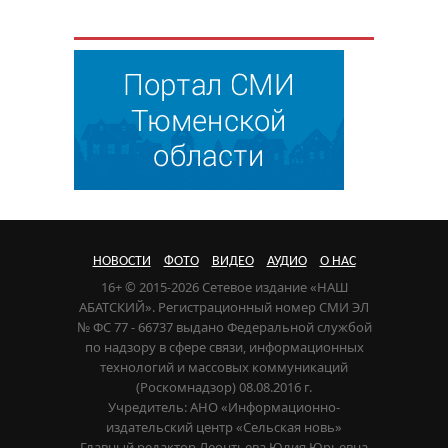
НОВОСТИ
ФОТО
ВИДЕО
АУДИО
О НАС
16+ © 2015-2026 Сетевое издание «НАШ
АБАТСКИЙ». Регистрационный номер СМИ ЭЛ
№ ФС 77 - 66737 выдано Федеральной службой
по надзору в сфере связи, информационных
технологий и массовых коммуникаций
(Роскомнадзор) 08.08.2016 г.
Учредитель: АНО «Информационно-
издательский центр «Сельская новь»
Главный редактор Леонтьева Юлия Юрьевна