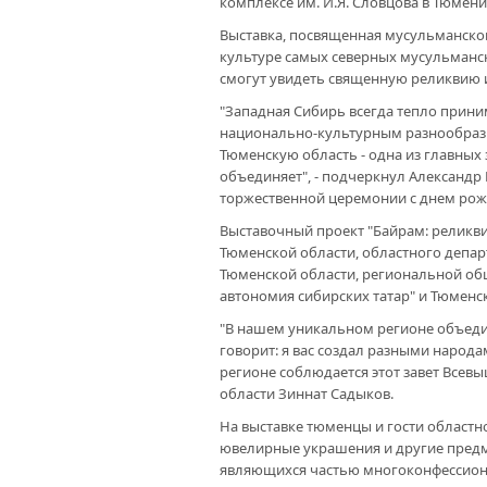
комплексе им. И.Я. Словцова в Тюмени
Выставка, посвященная мусульманско
культуре самых северных мусульманск
смогут увидеть священную реликвию 
"Западная Сибирь всегда тепло прин
национально-культурным разнообрази
Тюменскую область - одна из главных 
объединяет", - подчеркнул Александр
торжественной церемонии с днем рож
Выставочный проект "Байрам: реликви
Тюменской области, областного депа
Тюменской области, региональной об
автономия сибирских татар" и Тюменс
"В нашем уникальном регионе объедин
говорит: я вас создал разными народа
регионе соблюдается этот завет Всевы
области Зиннат Садыков.
На выставке тюменцы и гости областн
ювелирные украшения и другие предм
являющихся частью многоконфессион