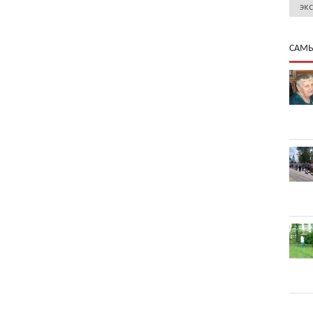
эк
САМЫ