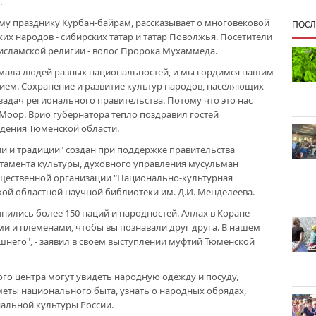
.
му празднику Курбан-байрам, рассказывает о многовековой
ПОСЛ
их народов - сибирских татар и татар Поволжья. Посетители
исламской религии - волос Пророка Мухаммеда.
имала людей разных национальностей, и мы гордимся нашим
ем. Сохранение и развитие культур народов, населяющих
задач регионального правительства. Потому что это нас
 Моор. Врио губернатора тепло поздравил гостей
дения Тюменской области.
и и традиции" создан при поддержке правительства
ртамента культуры, духовного управления мусульман
щественной организации "Национально-культурная
кой областной научной библиотеки им. Д.И. Менделеева.
ились более 150 наций и народностей. Аллах в Коране
ми и племенами, чтобы вы познавали друг друга. В нашем
шнего", - заявил в своем выступлении муфтий Тюменской
ого центра могут увидеть народную одежду и посуду,
еты национального быта, узнать о народных обрядах,
альной культуры России.