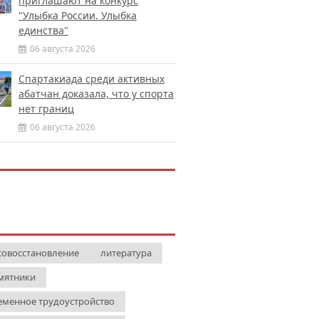
приглашают на конкурс
"Улыбка России. Улыбка
единства"
06 августа 2026
Спартакиада среди активных
абатчан доказала, что у спорта
нет границ
06 августа 2026
совосстановление
литература
мятники
еменное трудоустройство