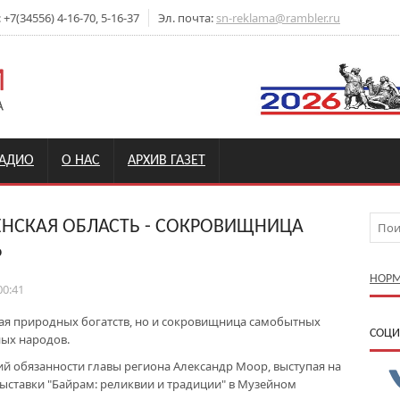
7(34556) 4-16-70, 5-16-37
Эл. почта:
sn-reklama@rambler.ru
РАДИО
О НАС
АРХИВ ГАЗЕТ
НСКАЯ ОБЛАСТЬ - СОКРОВИЩНИЦА
Р
НОРМ
00:41
вая природных богатств, но и сокровищница самобытных
CОЦИ
ых народов.
й обязанности главы региона Александр Моор, выступая на
ыставки "Байрам: реликвии и традиции" в Музейном