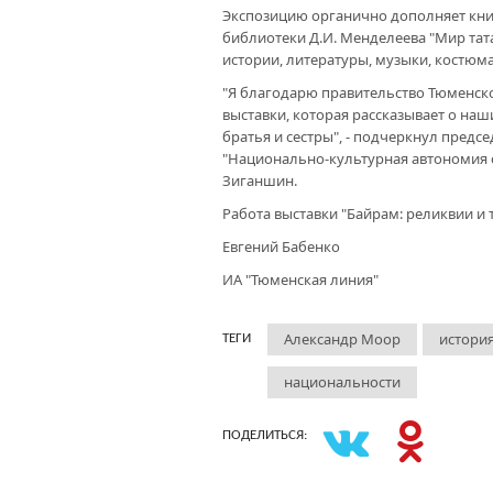
Экспозицию органично дополняет кни
библиотеки Д.И. Менделеева "Мир та
истории, литературы, музыки, костюма
"Я благодарю правительство Тюменск
выставки, которая рассказывает о на
братья и сестры", - подчеркнул пред
"Национально-культурная автономия 
Зиганшин.
Работа выставки "Байрам: реликвии и 
Евгений Бабенко
ИА "Тюменская линия"
Александр Моор
истори
ТЕГИ
национальности
ПОДЕЛИТЬСЯ: