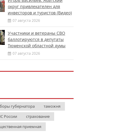
Игорь Васильев: Абатский
округ привлекателен для
инвесторов и туристов (Видео)
07 августа 2026
Участники и ветераны СВО
баллотируются в депутаты
Тюменской областной думы
07 августа 2026
боры губернатора
таможня
С России
страхование
щественная приемная