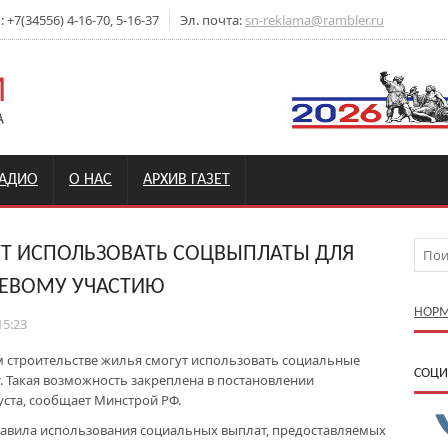
+7(34556) 4-16-70, 5-16-37
Эл. почта:
sn-reklama@rambler.ru
РАДИО
О НАС
АРХИВ ГАЗЕТ
Т ИСПОЛЬЗОВАТЬ СОЦВЫПЛАТЫ ДЛЯ
ЛЕВОМУ УЧАСТИЮ
НОРМ
15:23
м строительстве жилья смогут использовать социальные
CОЦИ
. Такая возможность закреплена в постановлении
уста, сообщает Минстрой РФ.
авила использования социальных выплат, предоставляемых