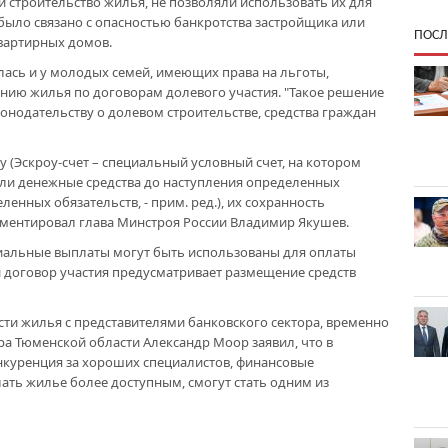
строительство жилья, не позволяли использовать их для
 было связано с опасностью банкротства застройщика или
ПОСЛ
вартирных домов.
ась и у молодых семей, имеющих права на льготы,
нию жилья по договорам долевого участия. "Такое решение
аконодательству о долевом строительстве, средства граждан
у (Эскроу-счет – специальный условный счет, на котором
ли денежные средства до наступления определенных
енных обязательств, - прим. ред.), их сохранность
ментировал глава Минстроя России Владимир Якушев.
иальные выплаты могут быть использованы для оплаты
ли договор участия предусматривает размещение средств
ти жилья с представителями банковского сектора, временно
а Тюменской области Александр Моор заявил, что в
онкуренция за хороших специалистов, финансовые
ать жилье более доступным, смогут стать одним из