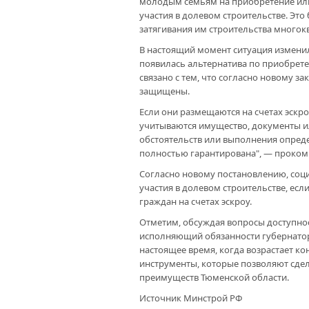
молодым семьям на приобретение или 
участия в долевом строительстве. Это
затягивания им строительства многок
В настоящий момент ситуация изменил
появилась альтернатива по приобрете
связано с тем, что согласно новому з
защищены.
Если они размещаются на счетах эскро
учитываются имущество, документы и
обстоятельств или выполнения определ
полностью гарантирована", — проком
Согласно новому постановлению, соц
участия в долевом строительстве, ес
граждан на счетах эскроу.
Отметим, обсуждая вопросы доступнос
исполняющий обязанности губернатор
настоящее время, когда возрастает к
инструменты, которые позволяют сдел
преимуществ Тюменской области.
Источник Минстрой РФ