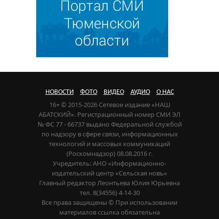
НОВОСТИ
ФОТО
ВИДЕО
АУДИО
О НАС
16+ © 2015-2026 Сетевое издание «НАШ
АБАТСКИЙ». Регистрационный номер СМИ ЭЛ
№ ФС 77 - 66737 выдано Федеральной службой
по надзору в сфере связи, информационных
технологий и массовых коммуникаций
(Роскомнадзор) 08.08.2016 г.
Учредитель: АНО «Информационно-
издательский центр «Сельская новь»
Главный редактор Леонтьева Юлия Юрьевна
тел. 8(34556) 4-14-30
Все права защищены © При использовании
материалов ссылка обязательна