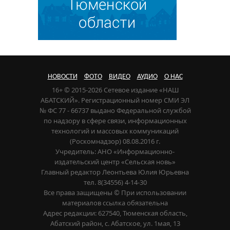
НОВОСТИ
ФОТО
ВИДЕО
АУДИО
О НАС
16+ © 2015-2026 Сетевое издание «НАШ
АБАТСКИЙ». Регистрационный номер СМИ ЭЛ
№ ФС 77 - 66737 выдано Федеральной службой
по надзору в сфере связи, информационных
технологий и массовых коммуникаций
(Роскомнадзор) 08.08.2016 г.
Учредитель: АНО «Информационно-
издательский центр «Сельская новь»
Главный редактор Леонтьева Юлия Юрьевна
тел. 8(34556) 4-14-30
Все права защищены © При использовании
материалов ссылка обязательна
Адрес редакции: 627540, Тюменская область,
Абатский район, с. Абатское, ул. 1мая, 13