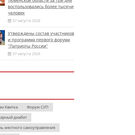
Тюменской области за три дня
воспользовались более тысячи
человек
07 августа 2026
Утверждены состав участников
и программа первого форума
"Патриоты России"
07 августа 2026
ан Квитка
Форум СУП
харный диабет
нь местного самоуправления