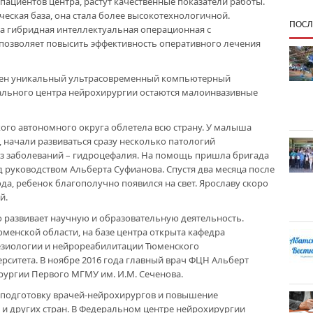
пациентов центра, растут качественные показатели работы.
еская база, она стала более высокотехнологичной.
ПОСЛ
на гибридная интеллектуальная операционная с
озволяет повысить эффективность оперативного лечения
влен уникальный ультрасовременный компьютерный
ального центра нейрохирургии остаются малоинвазивные
ого автономного округа облетела всю страну. У малыша
 начали развиваться сразу несколько патологий
из заболеваний – гидроцефалия. На помощь пришла бригада
д руководством Альберта Суфианова. Спустя два месяца после
да, ребенок благополучно появился на свет. Ярославу скоро
й.
 развивает научную и образовательную деятельность.
менской области, на базе центра открыта кафедра
езиологии и нейрореабилитации Тюменского
рситета. В ноябре 2016 года главный врач ФЦН Альберт
рургии Первого МГМУ им. И.М. Сеченова.
 подготовку врачей-нейрохирургов и повышение
 и других стран. В Федеральном центре нейрохирургии