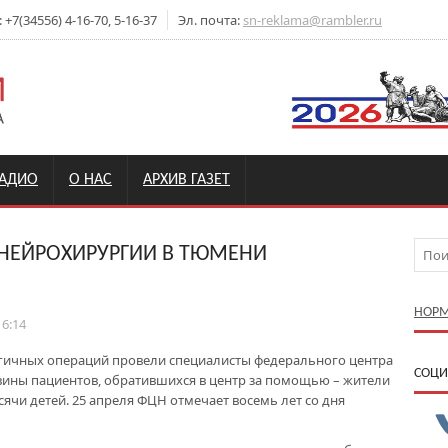
7(34556) 4-16-70, 5-16-37
Эл. почта:
sn-reklama@rambler.ru
РАДИО
О НАС
АРХИВ ГАЗЕТ
НЕЙРОХИРУРГИИ В ТЮМЕНИ
НОРМ
16:14
гичных операций провели специалисты федерального центра
CОЦИ
вины пациентов, обратившихся в центр за помощью – жители
ячи детей. 25 апреля ФЦН отмечает восемь лет со дня