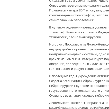
С каждым годом увеличивается число 
Совершенствуется материально-технич
Появилась камера 3D Trenion, запуще
компьютерным томографом, которая п
самых сложных заболеваний.
В лучевом отделении центра устано
томограф. Визитной карточкой Федер
технологии, бесшовная хирургия.
История с Ярославом из Ямало-Ненецк
внутриутробно, причем стремительно,
центральной нервной системы, одно 
врачей из Тюмени и Екатеринбурга по
операции, проведенной в июле 2018 го
год, он растет и радует своих родителе
В последние годы учреждение активно
Создана Ассоциация нейрохирургов Тю
нейрохирургии с курсами нейроанест
государственного медицинского униве
Суфианов возглавил кафедру нейрохи
Деятельность кафедры направлена на
квалификации специалистов из России