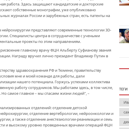
ная работа. Здесь защищают кандидатские и докторские
пускают собственные монографии, уже опубликовано
ьных журналах России и зарубежных стран, есть патенты на
 нейрохирургии представляют современные технологии 3D-
гии. Специалисты центра в сотрудничестве с учеными
ментальные проекты по этим направлениям.
присвоение главному врачу ФЦН Альберту Суфианову звания
рации. Награду вручил лично президент Владимир Путин в
терству здравоохранения РФ и Тюмени, правительству
 условия мне и моей команде для работы, дали
ализации нашего потенциала. Горжусь успехами коллектива
енную работу сотрудников. Мы работаем здесь, в том числе,
ТЕГИ
. Но самое главное – мы спасаем жизни людей", –
Ив
иализированных отделений: отделение детской
са
нейрохирургии, отделение вертебрологии, нейроонкологии и
ргии, а также отделение анестезиологии-реанимации и семь
де
сти и высокому уровню проведенных врачами операций ФЦН