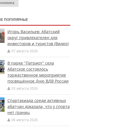
ономика
Е ПОПУЛЯРНЫЕ
Игорь Васильев: Абатский
округ привлекателен для
инвесторов и туристов (Видео)
07 августа 2026
В парке "Патриот" села
Абатское состоялось
торжественное мероприятие
посвящённое Дню ВДВ России
03 августа 2026
Спартакиада среди активных
абатчан доказала, что у спорта
нет границ
06 августа 2026