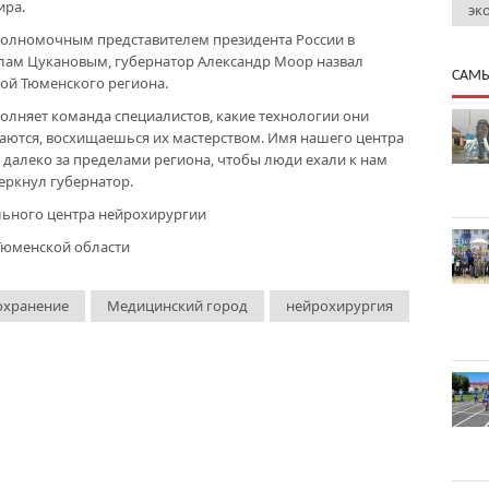
ира.
эк
 полномочным представителем президента России в
лам Цукановым, губернатор Александр Моор назвал
САМЫ
ой Тюменского региона.
олняет команда специалистов, какие технологии они
аются, восхищаешься их мастерством. Имя нашего центра
 далеко за пределами региона, чтобы люди ехали к нам
черкнул губернатор.
льного центра нейрохирургии
Тюменской области
охранение
Медицинский город
нейрохирургия