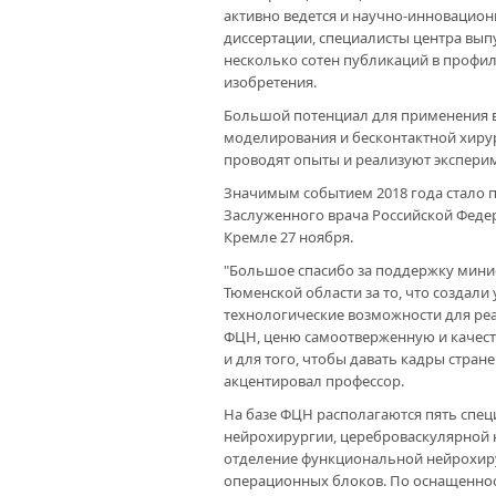
активно ведется и научно-инновацион
диссертации, специалисты центра вы
несколько сотен публикаций в профил
изобретения.
Большой потенциал для применения в
моделирования и бесконтактной хирур
проводят опыты и реализуют экспери
Значимым событием 2018 года стало 
Заслуженного врача Российской Феде
Кремле 27 ноября.
"Большое спасибо за поддержку минис
Тюменской области за то, что создали
технологические возможности для ре
ФЦН, ценю самоотверженную и качеств
и для того, чтобы давать кадры стране
акцентировал профессор.
На базе ФЦН располагаются пять спец
нейрохирургии, цереброваскулярной 
отделение функциональной нейрохиру
операционных блоков. По оснащенно