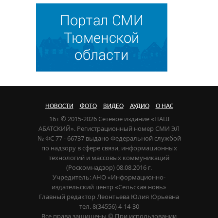
НОВОСТИ
ФОТО
ВИДЕО
АУДИО
О НАС
16+ © 2015-2026 Сетевое издание «НАШ
АБАТСКИЙ». Регистрационный номер СМИ ЭЛ
№ ФС 77 - 66737 выдано Федеральной службой
по надзору в сфере связи, информационных
технологий и массовых коммуникаций
(Роскомнадзор) 08.08.2016 г.
Учредитель: АНО «Информационно-
издательский центр «Сельская новь»
Главный редактор Леонтьева Юлия Юрьевна
тел. 8(34556) 4-14-30
Все права защищены © При использовании