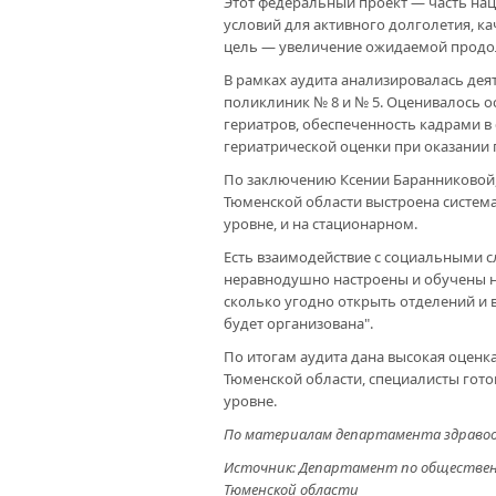
Этот федеральный проект — часть нац
условий для активного долголетия, к
цель — увеличение ожидаемой продолж
В рамках аудита анализировалась деят
поликлиник № 8 и № 5. Оценивалось о
гериатров, обеспеченность кадрами в
гериатрической оценки при оказании 
По заключению Ксении Баранниковой, 
Тюменской области выстроена систем
уровне, и на стационарном.
Есть взаимодействие с социальными с
неравнодушно настроены и обучены 
сколько угодно открыть отделений и в
будет организована".
По итогам аудита дана высокая оценк
Тюменской области, специалисты гот
уровне.
По материалам департамента здравоо
Источник: Департамент по обществен
Тюменской области