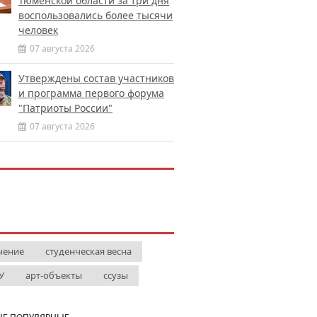
Тюменской области за три дня
воспользовались более тысячи
человек
07 августа 2026
Утверждены состав участников
и программа первого форума
"Патриоты России"
07 августа 2026
чение
студенческая весна
У
арт-объекты
ссузы