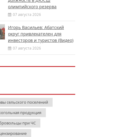
должность в ДЮСШ
олимпийского резерва
07 августа 2026
Игорь Васильев: Абатский
округ привлекателен для
инвесторов и туристов (Видео)
07 августа 2026
авы сельского поселений
когольная продукция
бровольцы при ЧС
цензирование