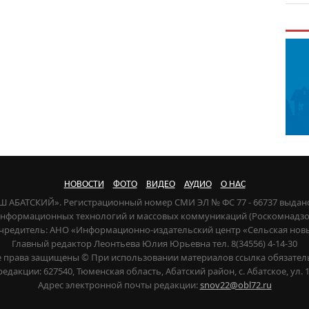
НОВОСТИ
ФОТО
ВИДЕО
АУДИО
О НАС
НАШ АБАТСКИЙ». Регистрационный номер СМИ ЭЛ № ФС 77 - 66737 выдан
 информационных технологий и массовых коммуникаций (Роскомнадзор) 
чредитель: АНО «Информационно-издательский центр «Сельская нов
Главный редактор Леонтьева Юлия Юрьевна тел. 8(34556) 4-14-30
е права защищены © При использовании материалов ссылка обязател
редакции: 627540, Тюменская область, Абатский район, с. Абатское, ул. 1
Адрес электронной почты редакции:
snov22@obl72.ru