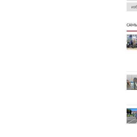
из
САМЫ