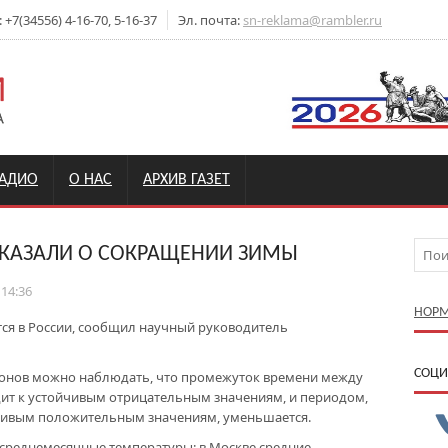
7(34556) 4-16-70, 5-16-37
Эл. почта:
sn-reklama@rambler.ru
РАДИО
О НАС
АРХИВ ГАЗЕТ
СКАЗАЛИ О СОКРАЩЕНИИ ЗИМЫ
 14:36
НОРМ
ся в России, сообщил научный руководитель
CОЦИ
гионов можно наблюдать, что промежуток времени между
дит к устойчивым отрицательным значениям, и периодом,
йчивым положительным значениям, уменьшается.
и среднемесячные температуры: в Москве средние