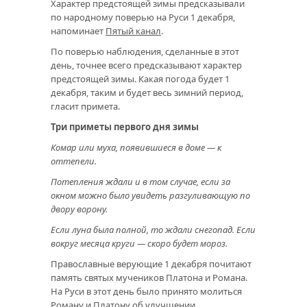
Характер предстоящей зимы предсказывали
по народному поверью на Руси 1 декабря,
напоминает
Пятый канал
.
По поверью наблюдения, сделанные в этот
день, точнее всего предсказывают характер
предстоящей зимы. Какая погода будет 1
декабря, таким и будет весь зимний период,
гласит примета.
Три приметы первого дня зимы
Комар или муха, появившиеся в доме — к
оттепели.
Потепления ждали и в том случае, если за
окном можно было увидеть разгуливающую по
двору ворону.
Если луна была полной, то ждали снегопад. Если
вокруг месяца круги — скоро будет мороз.
Православные верующие 1 декабря почитают
память святых мучеников Платона и Романа.
На Руси в этот день было принято молиться
Роману и Платону об улучшении