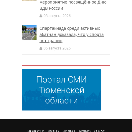
мероприятие посвящённое Дню
ВДВ России
03 августа 2026
Спартакиада среди активных
абатчан доказала, что у спорта
нет границ
06 августа 2026
НОВОСТИ
ФОТО
ВИДЕО
АУДИО
О НАС