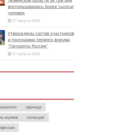
Тюменской области за три дня
воспользовались более тысячи
человек
07 августа 2026
Утверждены состав участников
и программа первого форума
"Патриоты России"
07 августа 2026
биратели
зарница
нь музеев
селекция
нфессии