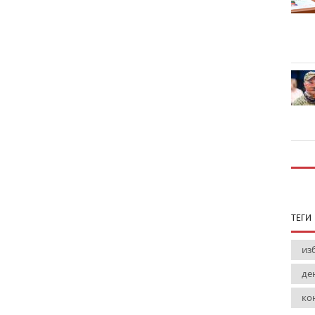
ТЕГИ
из
де
ко