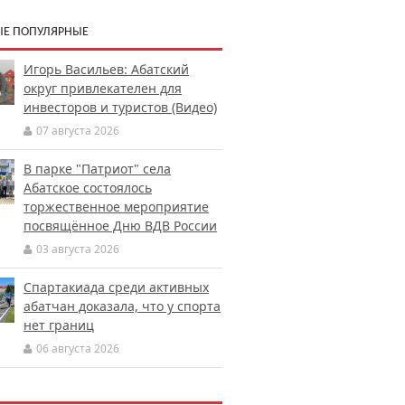
Е ПОПУЛЯРНЫЕ
Игорь Васильев: Абатский
округ привлекателен для
инвесторов и туристов (Видео)
07 августа 2026
В парке "Патриот" села
Абатское состоялось
торжественное мероприятие
посвящённое Дню ВДВ России
03 августа 2026
Спартакиада среди активных
абатчан доказала, что у спорта
нет границ
06 августа 2026