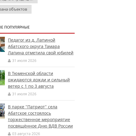
рана объектов
Е ПОПУЛЯРНЫЕ
Педагог из д. Лапиной
Абатского округа Тамара
Лапина отметила свой юбилей
31 июля 2026
В Тюменской области
ожидаются дожди и сильный
ветер с 1 по 3 августа
31 июля 2026
В парке "Патриот" села
Абатское состоялось
торжественное мероприятие
посвящённое Дню ВДВ России
03 августа 2026