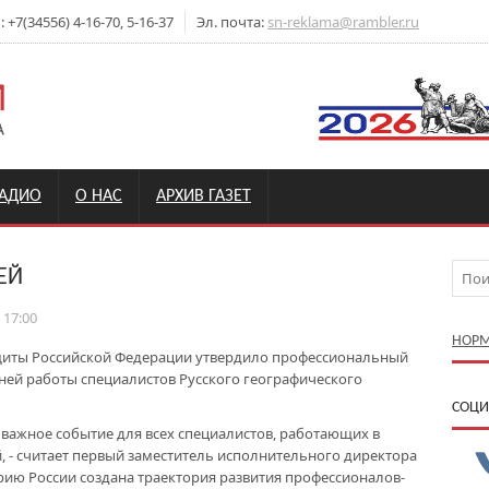
+7(34556) 4-16-70, 5-16-37
Эл. почта:
sn-reklama@rambler.ru
РАДИО
О НАС
АРХИВ ГАЗЕТ
ЕЙ
 17:00
НОРМ
щиты Российской Федерации утвердило профессиональный
тней работы специалистов Русского географического
CОЦИ
 важное событие для всех специалистов, работающих в
, - считает первый заместитель исполнительного директора
орию России создана траектория развития профессионалов-