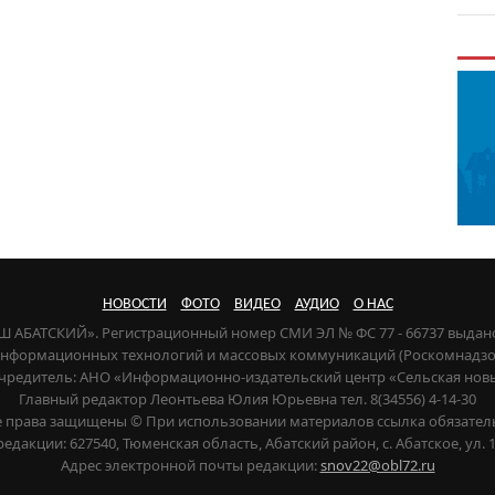
НОВОСТИ
ФОТО
ВИДЕО
АУДИО
О НАС
НАШ АБАТСКИЙ». Регистрационный номер СМИ ЭЛ № ФС 77 - 66737 выдан
 информационных технологий и массовых коммуникаций (Роскомнадзор) 
чредитель: АНО «Информационно-издательский центр «Сельская нов
Главный редактор Леонтьева Юлия Юрьевна тел. 8(34556) 4-14-30
е права защищены © При использовании материалов ссылка обязател
редакции: 627540, Тюменская область, Абатский район, с. Абатское, ул. 1
Адрес электронной почты редакции:
snov22@obl72.ru