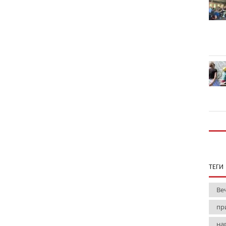
ТЕГИ
Ве
пр
на