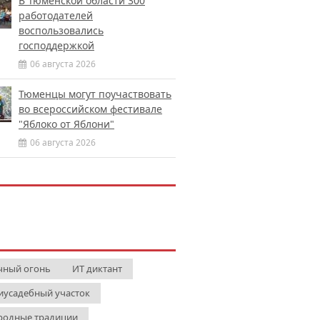
В Тюменской области 300
работодателей
воспользовались
господдержкой
06 августа 2026
Тюменцы могут поучаствовать
во всероссийском фестивале
"Яблоко от Яблони"
06 августа 2026
чный огонь
ИТ диктант
иусадебный участок
родные традиции