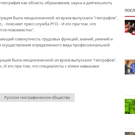
 география как область образования, наука и деятельность
ПОСЛ
туация была неоднозначной: из вузов выпускали "географов",
 - поясняет пресс-служба РГО. - И это при том, что
тся повсеместно".
вающий совокупность трудовых функций, знаний, умений и
я осуществления определенного вида профессиональной
уация была неоднозначной: из вузов выпускали "географов",
о. И это при том, что специалисты с этими навыками
Русское географическое общество