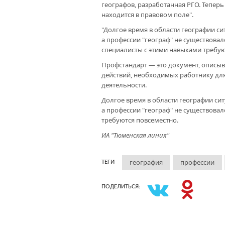
географов, разработанная РГО. Теперь
находится в правовом поле".
"Долгое время в области географии си
а профессии "географ" не существовало,
специалисты с этими навыками требую
Профстандарт — это документ, описы
действий, необходимых работнику дл
деятельности.
Долгое время в области географии сит
а профессии "географ" не существовал
требуются повсеместно.
ИА "Тюменская линия"
география
профессии
ТЕГИ
ПОДЕЛИТЬСЯ: