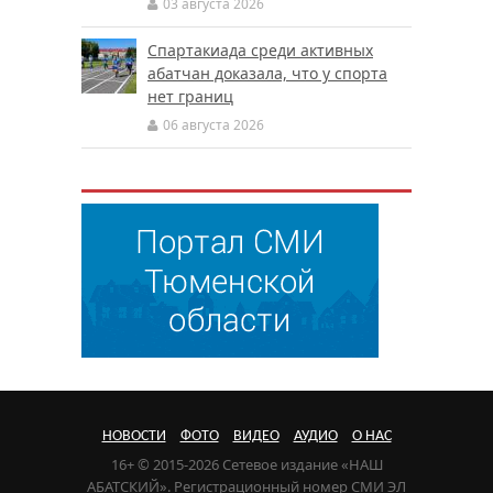
03 августа 2026
Спартакиада среди активных
абатчан доказала, что у спорта
нет границ
06 августа 2026
НОВОСТИ
ФОТО
ВИДЕО
АУДИО
О НАС
16+ © 2015-2026 Сетевое издание «НАШ
АБАТСКИЙ». Регистрационный номер СМИ ЭЛ