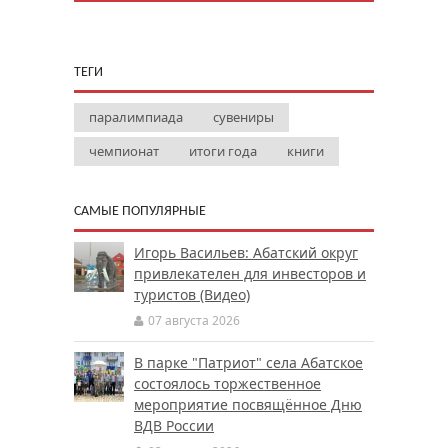
ТЕГИ
паралимпиада
сувениры
чемпионат
итоги года
книги
САМЫЕ ПОПУЛЯРНЫЕ
Игорь Васильев: Абатский округ
привлекателен для инвесторов и
туристов (Видео)
07 августа 2026
В парке "Патриот" села Абатское
состоялось торжественное
мероприятие посвящённое Дню
ВДВ России