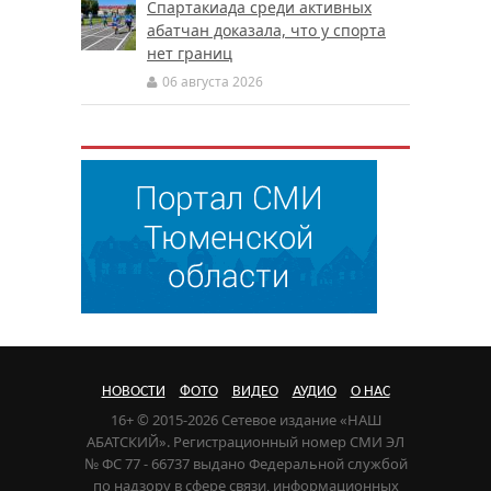
Спартакиада среди активных
абатчан доказала, что у спорта
нет границ
06 августа 2026
НОВОСТИ
ФОТО
ВИДЕО
АУДИО
О НАС
16+ © 2015-2026 Сетевое издание «НАШ
АБАТСКИЙ». Регистрационный номер СМИ ЭЛ
№ ФС 77 - 66737 выдано Федеральной службой
по надзору в сфере связи, информационных