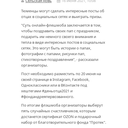
Сельская новь
16 июня 2021, 10:08
Тюменцы могут сделать интересные посты об
отцах в социальных сетях и выиграть призы.
"Суть онлайн-флешмоба заключается в том,
чтобы поздравить своих пап с праздником,
подарить им немного своего внимания и
тепла в виде интересных постов в социальных
сетях. Это могут быть истории о папах,
фотографии с папами, рисунки пап,
стихотворные поздравления", - рассказали
организаторы.
Пост необходимо разместить по 20 июня на
своей странице в Instagram, Facebook,
Одноклассники или в ВКонтакте под
хештегами #деньотца2021 и
#фондандреяпервозванного.
По итогам флэшмоба организаторы выберут
пять случайных счастливчиков, которым
достанется сертификат OZON и подарочный
набор от благотворительного фонда "Протек".