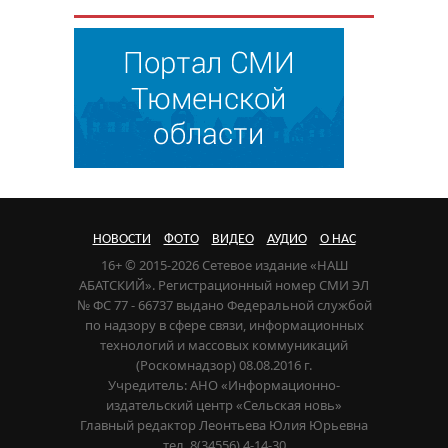
НОВОСТИ
ФОТО
ВИДЕО
АУДИО
О НАС
16+ © 2015-2026 Сетевое издание «НАШ
АБАТСКИЙ». Регистрационный номер СМИ ЭЛ
№ ФС 77 - 66737 выдано Федеральной службой
по надзору в сфере связи, информационных
технологий и массовых коммуникаций
(Роскомнадзор) 08.08.2016 г.
Учредитель: АНО «Информационно-
издательский центр «Сельская новь»
Главный редактор Леонтьева Юлия Юрьевна
тел. 8(34556) 4-14-30