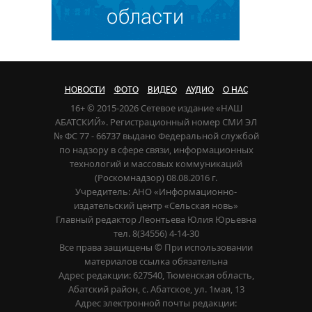
НОВОСТИ
ФОТО
ВИДЕО
АУДИО
О НАС
16+ © 2015-2026 Сетевое издание «НАШ
АБАТСКИЙ». Регистрационный номер СМИ ЭЛ
№ ФС 77 - 66737 выдано Федеральной службой
по надзору в сфере связи, информационных
технологий и массовых коммуникаций
(Роскомнадзор) 08.08.2016 г.
Учредитель: АНО «Информационно-
издательский центр «Сельская новь»
Главный редактор Леонтьева Юлия Юрьевна
тел. 8(34556) 4-14-30
Все права защищены © При использовании
материалов ссылка обязательна
Адрес редакции: 627540, Тюменская область,
Абатский район, с. Абатское, ул. 1мая, 13
Адрес электронной почты редакции: