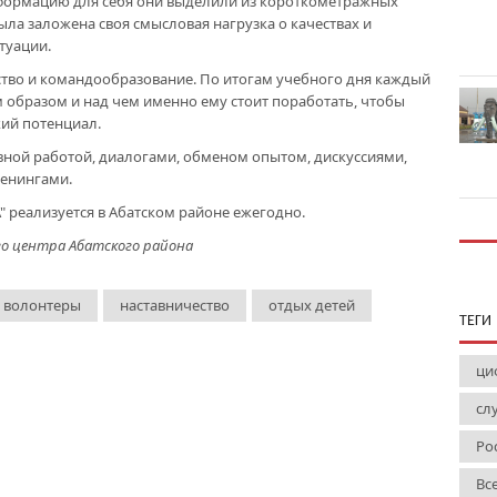
формацию для себя они выделили из короткометражных
ыла заложена своя смысловая нагрузка о качествах и
туации.
мство и командообразование. По итогам учебного дня каждый
м образом и над чем именно ему стоит поработать, чтобы
ий потенциал.
вной работой, диалогами, обменом опытом, дискуссиями,
енингами.
 реализуется в Абатском районе ежегодно.
о центра Абатского района
 волонтеры
наставничество
отдых детей
ТЕГИ
ци
сл
Ро
Вс