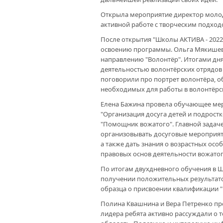
Открыла мероприятие директор молод
активной работе с творческим подхо
После открытия "Школы АКТИВА - 2022
освоению программы. Ольга Мякишев
направлению "Волонтёр". Итогами дня 
деятельностью волонтёрских отрядов 
поговорили про портрет волонтёра, о
необходимых для работы в волонтёрс
Елена Бажина провела обучающее мер
"Организация досуга детей и подрост
"Помощник вожатого". Главной задач
организовывать досуговые мероприяти
а также дать знания о возрастных осо
правовых основ деятельности вожатог
По итогам двухдневного обучения в Ш
получении положительных результато
образца о присвоении квалификации "
Полина Квашнина и Вера Петренко пр
лидера ребята активно рассуждали о т