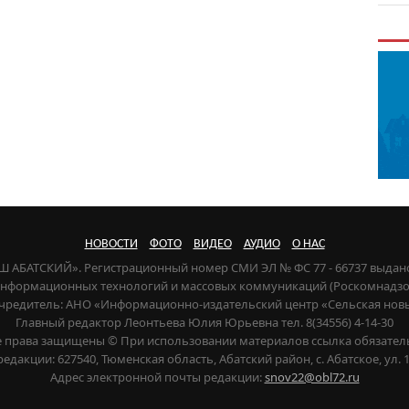
НОВОСТИ
ФОТО
ВИДЕО
АУДИО
О НАС
НАШ АБАТСКИЙ». Регистрационный номер СМИ ЭЛ № ФС 77 - 66737 выдан
 информационных технологий и массовых коммуникаций (Роскомнадзор) 
чредитель: АНО «Информационно-издательский центр «Сельская нов
Главный редактор Леонтьева Юлия Юрьевна тел. 8(34556) 4-14-30
е права защищены © При использовании материалов ссылка обязател
редакции: 627540, Тюменская область, Абатский район, с. Абатское, ул. 1
Адрес электронной почты редакции:
snov22@obl72.ru