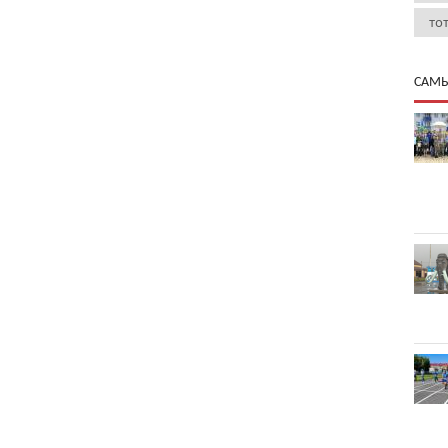
то
САМЫ