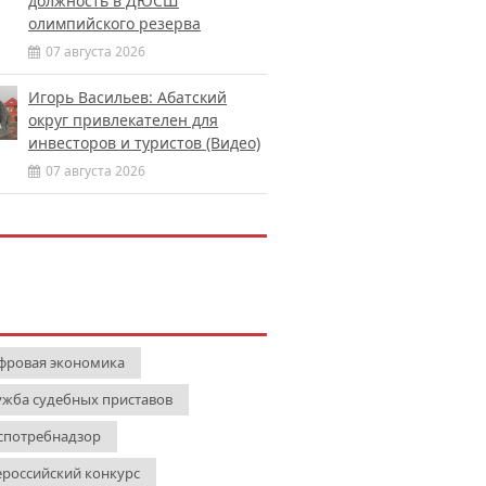
должность в ДЮСШ
олимпийского резерва
07 августа 2026
Игорь Васильев: Абатский
округ привлекателен для
инвесторов и туристов (Видео)
07 августа 2026
фровая экономика
ужба судебных приставов
спотребнадзор
ероссийский конкурс