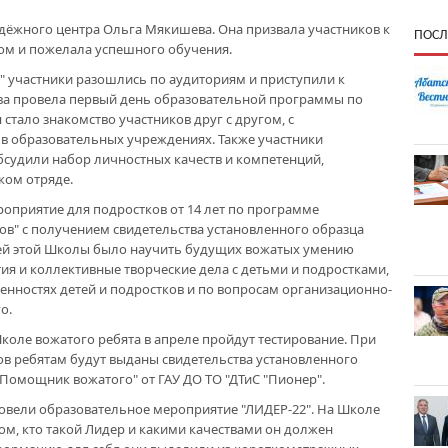
ёжного центра Ольга Мякишева. Она призвала участников к
ПОСЛ
дом и пожелала успешного обучения.
" участники разошлись по аудиториям и приступили к
а провела первый день образовательной программы по
стало знакомство участников друг с другом, с
в образовательных учреждениях. Также участники
бсудили набор личностных качеств и компетенций,
ком отряде.
оприятие для подростков от 14 лет по программе
ков" с получением свидетельства установленного образца
ей этой Школы было научить будущих вожатых умению
я и коллективные творческие дела с детьми и подростками,
бенностях детей и подростков и по вопросам организационно-
о.
коле вожатого ребята в апреле пройдут тестирование. При
в ребятам будут выданы свидетельства установленного
Помощник вожатого" от ГАУ ДО ТО "ДТиС "Пионер".
овели образовательное мероприятие "ЛИДЕР-22". На Школе
ом, кто такой Лидер и какими качествами он должен