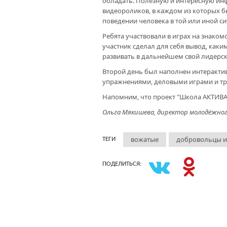
обладать. Полезную и интересную ин
видеороликов, в каждом из которых б
поведении человека в той или иной си
Ребята участвовали в играх на знако
участник сделал для себя вывод, каки
развивать в дальнейшем свой лидерск
Второй день был наполнен интеракти
упражнениями, деловыми играми и тр
Напомним, что проект "Школа АКТИВА"
Ольга Мякишева, директор молодёжног
вожатые
добровольцы и
ТЕГИ
ПОДЕЛИТЬСЯ: