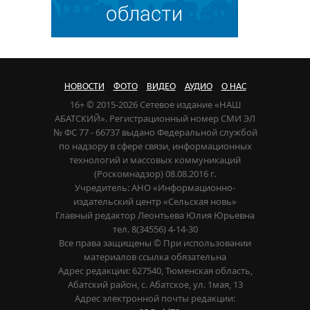
НОВОСТИ
ФОТО
ВИДЕО
АУДИО
О НАС
16+ © 2015-2026 Сетевое издание «НАШ
АБАТСКИЙ». Регистрационный номер СМИ ЭЛ
№ ФС 77 - 66737 выдано Федеральной службой
по надзору в сфере связи, информационных
технологий и массовых коммуникаций
(Роскомнадзор) 08.08.2016 г.
Учредитель: АНО «Информационно-
издательский центр «Сельская новь»
Главный редактор Леонтьева Юлия Юрьевна
тел. 8(34556) 4-14-30
Все права защищены © При использовании
материалов ссылка обязательна
Адрес редакции: 627540, Тюменская область,
Абатский район, с. Абатское, ул. 1мая, 13
Адрес электронной почты редакции: