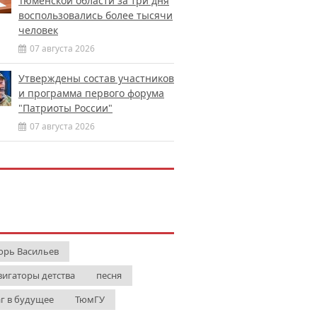
Тюменской области за три дня
воспользовались более тысячи
человек
07 августа 2026
Утверждены состав участников
и программа первого форума
"Патриоты России"
07 августа 2026
орь Васильев
вигаторы детства
песня
г в будущее
ТюмГУ