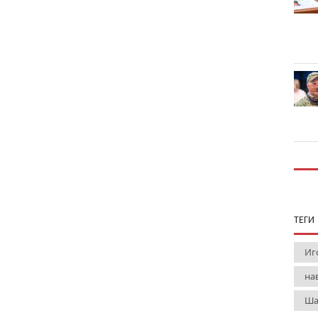
ТЕГИ
Иг
на
Ша