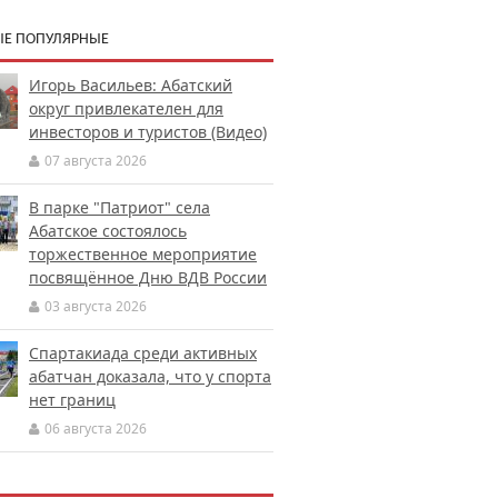
Е ПОПУЛЯРНЫЕ
Игорь Васильев: Абатский
округ привлекателен для
инвесторов и туристов (Видео)
07 августа 2026
В парке "Патриот" села
Абатское состоялось
торжественное мероприятие
посвящённое Дню ВДВ России
03 августа 2026
Спартакиада среди активных
абатчан доказала, что у спорта
нет границ
06 августа 2026