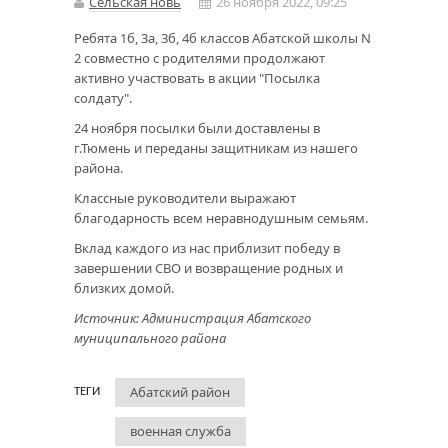
Сельская новь
26 ноября 2022, 09:25
Ребята 1б, 3а, 3б, 4б классов Абатской школы N
2 совместно с родителями продолжают
активно участвовать в акции "Посылка
солдату".
24 ноября посылки были доставлены в
г.Тюмень и переданы защитникам из нашего
района. ‍
‍Классные руководители выражают
благодарность всем неравнодушным семьям.
Вклад каждого из нас приблизит победу в
завершении СВО и возвращение родных и
близких домой.
Источник: Администрация Абатского
муниципального района
Абатский район
ТЕГИ
военная служба