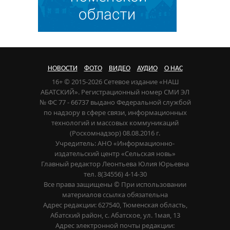
НОВОСТИ
ФОТО
ВИДЕО
АУДИО
О НАС
16+ © 2015-2026 Сетевое издание «НАШ
АБАТСКИЙ». Регистрационный номер СМИ ЭЛ
№ ФС 77 - 66737 выдано Федеральной службой
по надзору в сфере связи, информационных
технологий и массовых коммуникаций
(Роскомнадзор) 08.08.2016 г.
Учредитель: АНО «Информационно-
издательский центр «Сельская новь»
Главный редактор Леонтьева Юлия Юрьевна
тел. 8(34556) 4-14-30
Все права защищены © При использовании
материалов ссылка обязательна
Адрес редакции: 627540, Тюменская область,
Абатский район, с. Абатское, ул. 1мая, 13
Адрес электронной почты редакции: