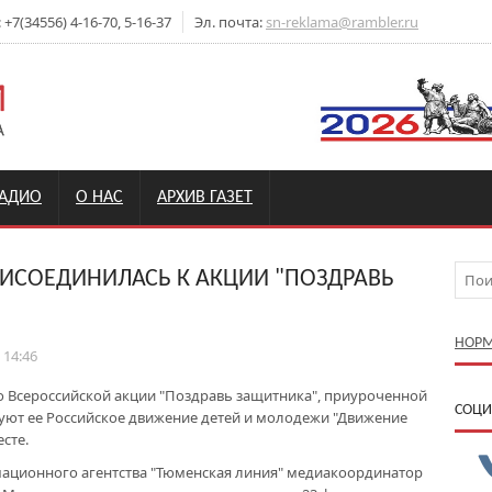
7(34556) 4-16-70, 5-16-37
Эл. почта:
sn-reklama@rambler.ru
РАДИО
О НАС
АРХИВ ГАЗЕТ
ИСОЕДИНИЛАСЬ К АКЦИИ "ПОЗДРАВЬ
НОРМ
 14:46
о Всероссийской акции "Поздравь защитника", приуроченной
CОЦИ
уют ее Российское движение детей и молодежи "Движение
сте.
мационного агентства "Тюменская линия" медиакоординатор