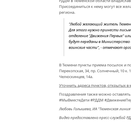
РДДМ в Тюменской области Владислав 
Присоединиться к нему могут все жел
региона.
"Любой желающий житель Тюменс
Для этого нужно принести письм
отделение "Движения Первых" ил
будут переданы в Министерство 
воинские части", - отмечают ор
В Тюмени пункты приема посылок и по
Перекопская, 34, пр. Солнечный, 10 к. 1
Челюскинцев, 14а.
Уточнить адреса пунктов, открытых в
Поздравления также можно оставлять
#МыВместеДети #РДДМ #ДвижениеПе
Любовь Голышева, ИА "Тюменская линия
Видео предоставлено пресс-службой РД