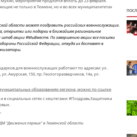
Мухин, мероприятие продлится вплоть до 23 февраля.
ающие не только в Тюмени, но и во всех муниципалитетах
ПОСЛ
кой области может поздравить российских военнослужащих.
а, открытки или подарки в ближайшее региональное
и штаб акции #МыВместе. По завершению акции все посылки
обороны Российской Федерации, откуда их доставят в
ганизаторы.
дарков для военнослужащих работают по адресам: ул.
, ул. Амурская, 150, пр. Геологоразведчиков, 14а, ул.
 муниципальных образованиях региона, можно по ссылке
.
 и в социальных сетях с хештегами: #ПоздравьЗащитника
рвых.
"
ДМ "Движение первых" в Тюменской области