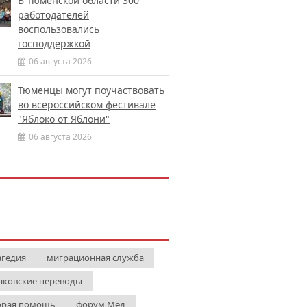
В Тюменской области 300
работодателей
воспользовались
господдержкой
06 августа 2026
Тюменцы могут поучаствовать
во всероссийском фестивале
"Яблоко от Яблони"
06 августа 2026
агедия
миграционная служба
нковские переводы
орая помощь
форум Мед