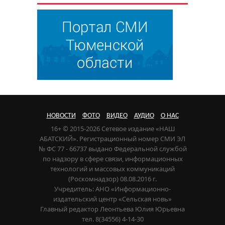
НОВОСТИ
ФОТО
ВИДЕО
АУДИО
О НАС
16+ © 2015-2026 Сетевое издание «НАШ
АБАТСКИЙ». Регистрационный номер СМИ ЭЛ
№ ФС 77 - 66737 выдано Федеральной службой
по надзору в сфере связи, информационных
технологий и массовых коммуникаций
(Роскомнадзор) 08.08.2016 г.
Учредитель: АНО «Информационно-
издательский центр «Сельская новь»
Главный редактор Леонтьева Юлия Юрьевна
тел. 8(34556) 4-14-30