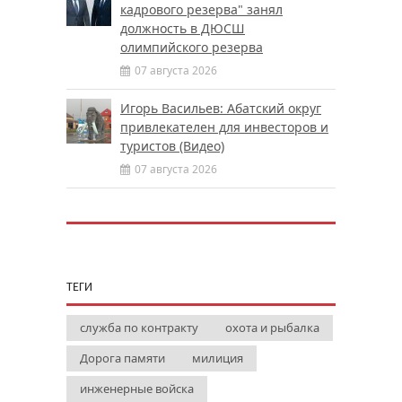
кадрового резерва" занял
должность в ДЮСШ
олимпийского резерва
07 августа 2026
Игорь Васильев: Абатский округ
привлекателен для инвесторов и
туристов (Видео)
07 августа 2026
ТЕГИ
служба по контракту
охота и рыбалка
Дорога памяти
милиция
инженерные войска