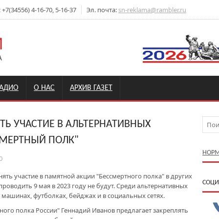
7(34556) 4-16-70, 5-16-37
Эл. почта:
sn-reklama@rambler.ru
РАДИО
О НАС
АРХИВ ГАЗЕТ
Ь УЧАСТИЕ В АЛЬТЕРНАТИВНЫХ
СМЕРТНЫЙ ПОЛК"
НОРМ
0
ять участие в памятной акции "Бессмертного полка" в других
CОЦИ
проводить 9 мая в 2023 году не будут. Среди альтернативных
 машинах, футболках, бейджах и в социальных сетях.
тного полка России" Геннадий Иванов предлагает закреплять