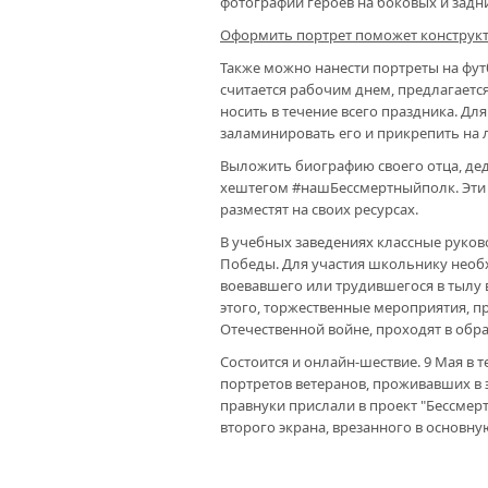
фотографии героев на боковых и задн
Оформить портрет поможет конструк
Также можно нанести портреты на футб
считается рабочим днем, предлагаетс
носить в течение всего праздника. Дл
заламинировать его и прикрепить на л
Выложить биографию своего отца, дед
хештегом #нашБессмертныйполк. Эти 
разместят на своих ресурсах.
В учебных заведениях классные руков
Победы. Для участия школьнику необ
воевавшего или трудившегося в тылу
этого, торжественные мероприятия, п
Отечественной войне, проходят в обр
Состоится и онлайн-шествие. 9 Мая в 
портретов ветеранов, проживавших в э
правнуки прислали в проект "Бессмер
второго экрана, врезанного в основн