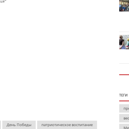
ния"
ТЕГИ
пр
ве
День Победы
патриотическое воспитание
Ме