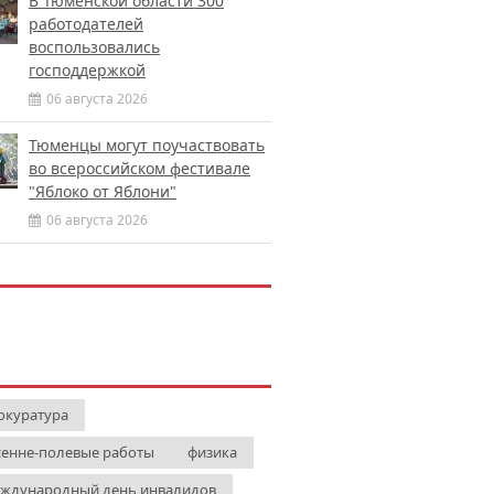
В Тюменской области 300
работодателей
воспользовались
господдержкой
06 августа 2026
Тюменцы могут поучаствовать
во всероссийском фестивале
"Яблоко от Яблони"
06 августа 2026
окуратура
сенне-полевые работы
физика
ждународный день инвалидов