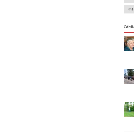
Фа
САМЫ