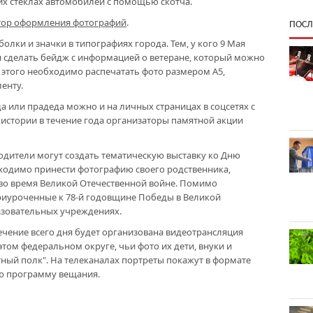
их стеклах автомобилей с помощью скотча.
тор оформления фотографий
.
ПОСЛ
олки и значки в типографиях города. Тем, у кого 9 Мая
я сделать бейдж с информацией о ветеране, который можно
я этого необходимо распечатать фото размером А5,
енту.
а или прадеда можно и на личных страницах в соцсетях с
истории в течение года организаторы памятной акции
одители могут создать тематическую выставку ко Дню
ходимо принести фотографию своего родственника,
 во время Великой Отечественной войне. Помимо
риуроченные к 78-й годовщине Победы в Великой
азовательных учреждениях.
течение всего дня будет организована видеотрансляция
том федеральном округе, чьи фото их дети, внуки и
тный полк". На телеканалах портреты покажут в формате
ую программу вещания.